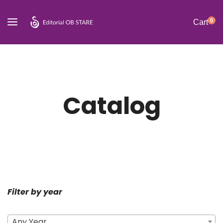
0
Cart
Catalog
Filter by year
Any Year