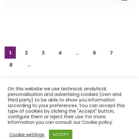
1
2
3
4
…
6
7
8
→
On this website we use technical, analytical,
personalisation and advertising cookies (own and
third party) to be able to show you information
according to your preferences. You can accept this
type of cookies by clicking the "Accept" button,
configure them or reject their use. For more
© Copyright 2021 EDITORIAL OB STARE. All rights reserved
information you can consult our
Cookie policy
.
Legal notice
Privacy Policy
Cookies Policy
Terms and
Cookie settings
ACCEPT
conditions of sale