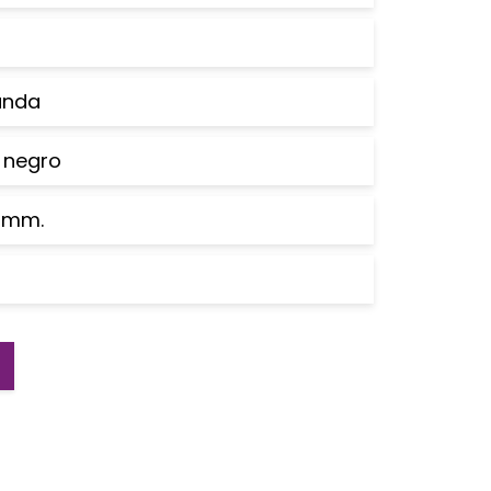
anda
 negro
0 mm.