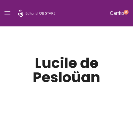
0
Carrito
Lucile de
Pesloüan