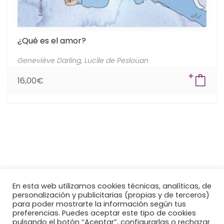
¿Qué es el amor?
Geneviève Darling,
Lucile de Pesloüan
16,00
€
En esta web utilizamos cookies técnicas, analíticas, de
personalización y publicitarias (propias y de terceros)
para poder mostrarte la información según tus
preferencias. Puedes aceptar este tipo de cookies
pulsando el botón “Aceptar”, configurarlas o rechazar
© Copyright 2021 EDITORIAL OB STARE. Todos los derechos