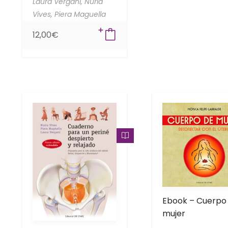
Laura Vergani,
Núria
Vives,
Piera Maguella
12,00
€
Ebook – Cuerpo
mujer