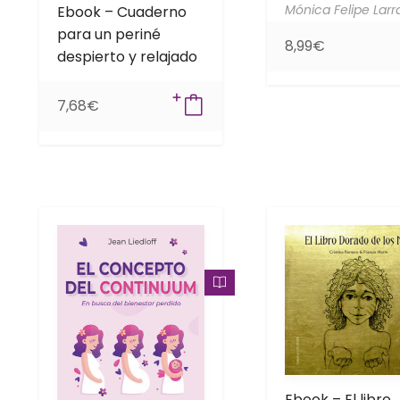
Mónica Felipe Larr
Ebook – Cuaderno
para un periné
8,99
€
despierto y relajado
7,68
€
Ebook – El libro