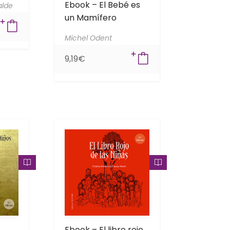
Ebook – El Bebé es
alde
un Mamífero
Michel Odent
9,19
€
Ebook – El libro rojo