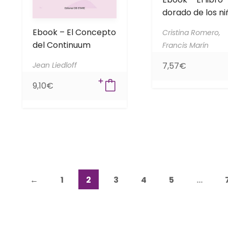
dorado de los ni
Ebook – El Concepto
Cristina Romero,
del Continuum
Francis Marín
Jean Liedloff
7,57
€
9,10
€
←
1
2
3
4
5
…