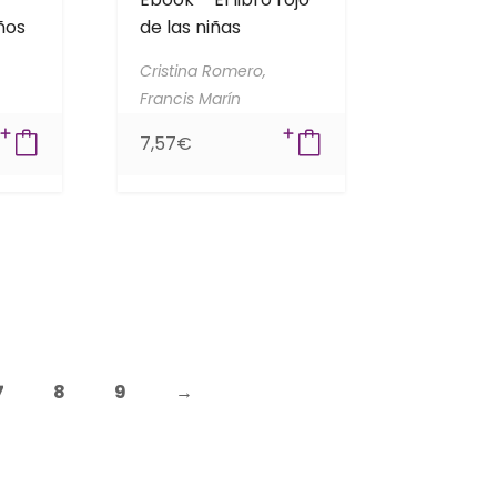
ños
de las niñas
Cristina Romero,
Francis Marín
7,57
€
7
8
9
→