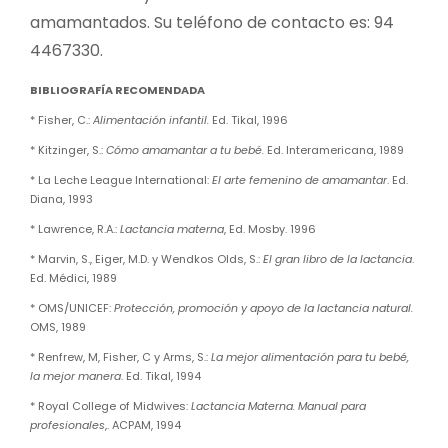
amamantados. Su teléfono de contacto es: 94
4467330.
BIBLIOGRAFÍA RECOMENDADA
* Fisher, C.:
Alimentación infantil.
Ed. Tikal, 1996
* Kitzinger, S.:
Cómo amamantar a tu bebé.
Ed. Interamericana, 1989
* La Leche League International:
El arte femenino de amamantar
. Ed.
Diana, 1993
* Lawrence, R.A.:
Lactancia materna
, Ed. Mosby. 1996
* Marvin, S., Eiger, M.D. y Wendkos Olds, S.:
El gran libro de la lactancia
.
Ed. Médici, 1989
* OMS/UNICEF:
Protección, promoción y apoyo de la lactancia natural.
OMS, 1989
* Renfrew, M, Fisher, C y Arms, S.:
La mejor alimentación para tu bebé,
la mejor manera
. Ed. Tikal, 1994
* Royal College of Midwives:
Lactancia Materna. Manual para
profesionales
,. ACPAM, 1994