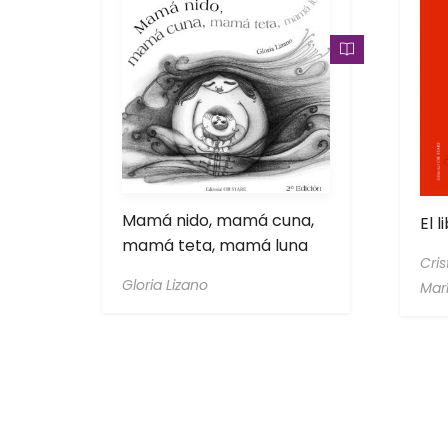
Mamá nido, mamá cuna,
El l
mamá teta, mamá luna
Cri
Gloria Lizano
Mar