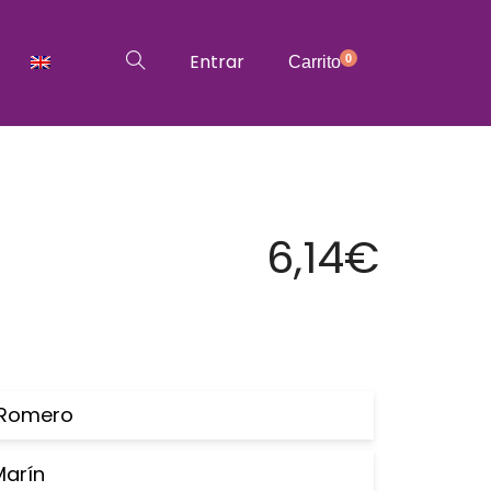
Entrar
0
Carrito
6,14
€
 Romero
Marín