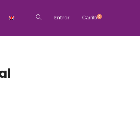
Entrar
0
Carrito
al