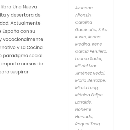
l libro Una Nueva
Azucena
ita y desertora de
Alfonsín,
Carolina
edad. Actualmente
Garcinuño,
Erika
de España con su
Irusta,
Ileana
l y vocacionalmente
Medina,
Irene
ernativo y La Cocina
García Perulero,
vo paradigma social
Louma Sader,
, imparte cursos de
Mª del Mar
ara suspirar.
Jiménez Redal,
María Berrozpe,
Mireia Long,
Mónica Felipe
Larralde,
Nohemí
Hervada,
Raquel Tasa,